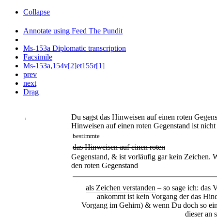
Collapse
Annotate using Feed The Pundit
Ms-153a Diplomatic transcription
Facsimile
Ms-153a,154v[2]et155r[1]
prev
next
Drag
Du sagst das Hinweisen auf einen roten Gegenst
/
Hinweisen auf einen roten Gegenstand ist nicht
bestimmte
das Hinweisen auf einen roten
Gegenstand, & ist vorläufig gar kein Zeichen.
den roten Gegenstand
als Zeichen verstanden
– so sage ich: das V
ankommt ist kein Vorgang der das Hinde
Vorgang im Gehirn) & wenn Du doch so eine
dieser an 