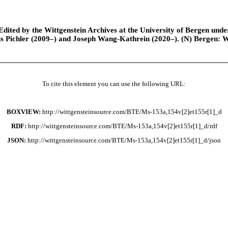
ted by the Wittgenstein Archives at the University of Bergen under t
is Pichler (2009–) and Joseph Wang-Kathrein (2020–). (N) Bergen: 
To cite this element you can use the following URL:
BOXVIEW:
http://wittgensteinsource.com/BTE/Ms-153a,154v[2]et155r[1]_d
RDF:
http://wittgensteinsource.com/BTE/Ms-153a,154v[2]et155r[1]_d/rdf
JSON:
http://wittgensteinsource.com/BTE/Ms-153a,154v[2]et155r[1]_d/json