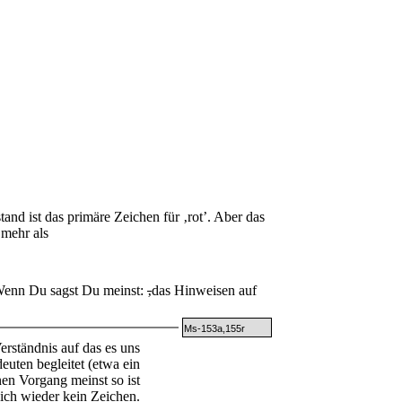
and ist das primäre Zeichen für ‚rot’. Aber das
 mehr als
 Wenn Du sagst Du meinst:
‚
das Hinweisen auf
Ms-153a,155r
erständnis auf das es uns
uten begleitet (etwa ein
n Vorgang meinst so ist
sich wieder kein Zeichen.