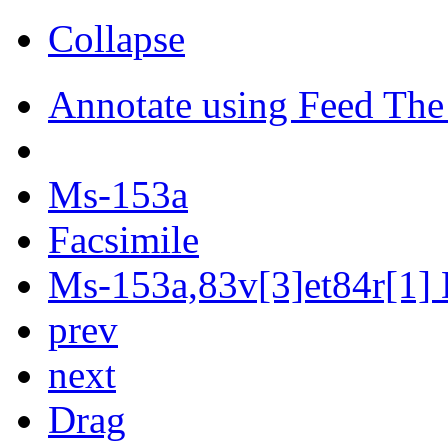
Collapse
Annotate using Feed The
Ms-153a
Facsimile
Ms-153a,83v[3]et84r[1] D
prev
next
Drag