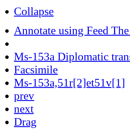
Collapse
Annotate using Feed The
Ms-153a Diplomatic tran
Facsimile
Ms-153a,51r[2]et51v[1]
prev
next
Drag