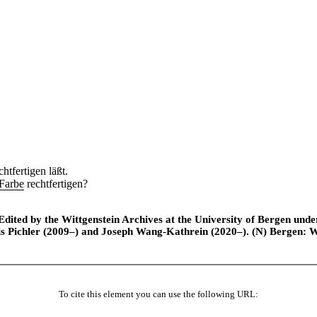
htfertigen läßt.
Farbe
rechtfertigen?
ted by the Wittgenstein Archives at the University of Bergen under t
is Pichler (2009–) and Joseph Wang-Kathrein (2020–). (N) Bergen: 
To cite this element you can use the following URL: