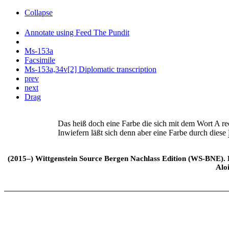
Collapse
Annotate using Feed The Pundit
Ms-153a
Facsimile
Ms-153a,34v[2] Diplomatic transcription
prev
next
Drag
Das heiß doch eine Farbe die sich mit dem Wort A rec
Inwiefern läßt sich denn aber eine Farbe durch diese
(2015–) Wittgenstein Source Bergen Nachlass Edition (WS-BNE). Edi
Alo