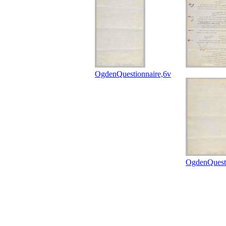
OgdenQuestionnaire,6v
OgdenQuesti