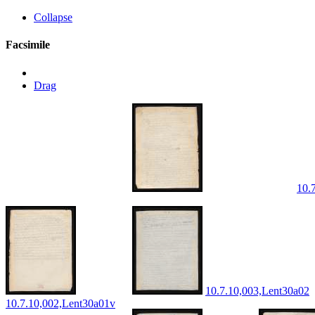
Collapse
Facsimile
Drag
10.
10.7.10,003,Lent30a02
10.7.10,002,Lent30a01v