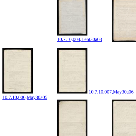
10.7.10,004,Lent30a03
10.7.10,007,May30a06
10.7.10,006,May30a05