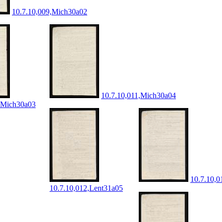
10.7.10,009,Mich30a02
10.7.10,011,Mich30a04
,Mich30a03
10.7.10,0
10.7.10,012,Lent31a05