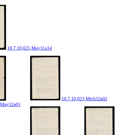
10.7.10,021,May31a14
10.7.10,023,Mich32a02
2,May32a01