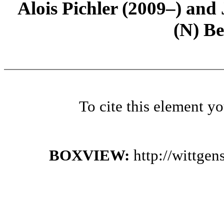
Alois Pichler (2009–) an
(N) B
To cite this element y
BOXVIEW:
http://wittge