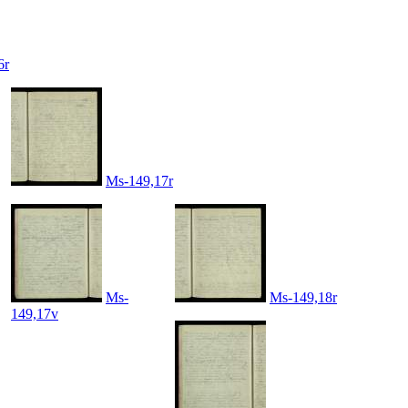
6r
Ms-149,17r
Ms-
Ms-149,18r
149,17v