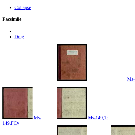
Collapse
Facsimile
Drag
Ms-
Ms-
Ms-149,1r
149,FCv