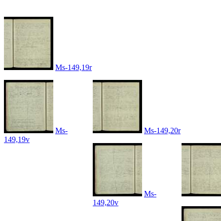
Ms-149,19r
Ms-
Ms-149,20r
149,19v
Ms-
149,20v