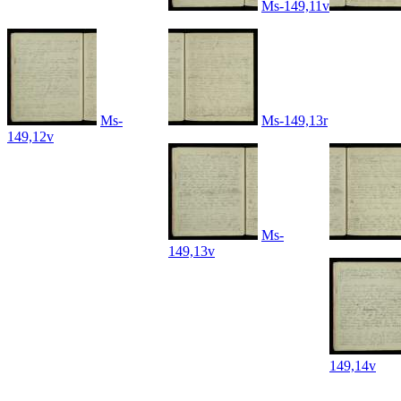
Ms-149,11v
Ms-
Ms-149,13r
149,12v
Ms-
149,13v
149,14v