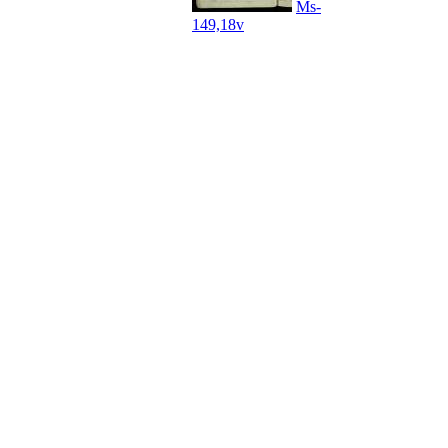
Ms-
149,18v