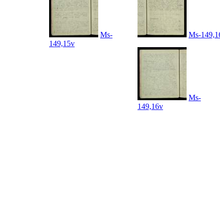
Ms-
Ms-149,1
149,15v
Ms-
149,16v