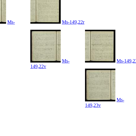
Ms-
Ms-149,22r
Ms-
Ms-149,2
149,22v
Ms-
149,23v