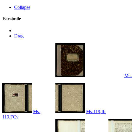
Collapse
Facsimile
Drag
Ms-
Ms-
Ms-119,IIr
119,FCv